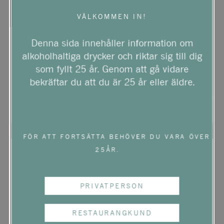
VÄLKOMMEN IN!
Denna sida innehåller information om
alkoholhaltiga drycker och riktar sig till dig
som fyllt 25 år. Genom att gå vidare
bekräftar du att du är 25 år eller äldre.
FÖR ATT FORTSÄTTA BEHÖVER DU VARA ÖVER
25ÅR.
NYHET
BIO
EKO
PRIVATPERSON
VICKERY WINES
WATERVALE RIESLING
RESTAURANGKUND