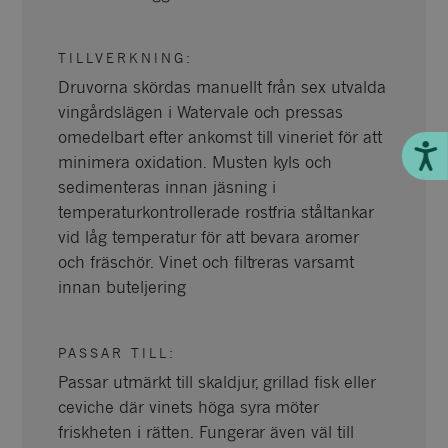
TILLVERKNING
:
Druvorna skördas manuellt från sex utvalda
vingårdslägen i Watervale och pressas
omedelbart efter ankomst till vineriet för att
Till
minimera oxidation. Musten kyls och
sedimenteras innan jäsning i
temperaturkontrollerade rostfria ståltankar
vid låg temperatur för att bevara aromer
och fräschör. Vinet och filtreras varsamt
innan buteljering
PASSAR TILL
:
Passar utmärkt till skaldjur, grillad fisk eller
ceviche där vinets höga syra möter
friskheten i rätten. Fungerar även väl till