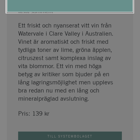
Lanseras den 2 mars i Systembolaget
fasta sortiment.
Ett friskt och nyanserat vitt vin från
Watervale i Clare Valley i Australien.
Vinet är aromatiskt och friskt med
tydliga toner av lime, gröna äpplen,
citruszest samt komplexa inslag av
vita blommor. Ett vin med höga
betyg av kritiker som bjuder på en
lång lagringsmöjlighet men upplevs
bra redan nu med en lång och
mineralpräglad avslutning.
Pris:
139
kr
TILL SYSTEMBOLAGET