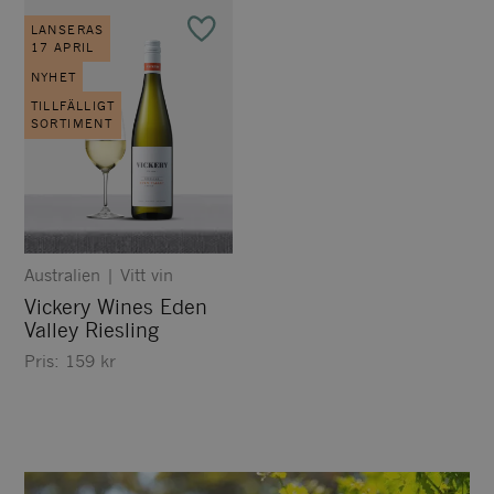
LANSERAS
17 APRIL
NYHET
TILLFÄLLIGT
SORTIMENT
Australien
|
Vitt vin
Vickery Wines Eden
Valley Riesling
Pris:
159
kr