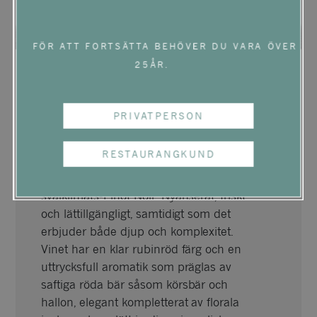
FÖR ATT FORTSÄTTA BEHÖVER DU VARA ÖVER
25ÅR.
BIO
EKO
PRIVATPERSON
SPARR PINOT NOIR
CARPE DIEM
RESTAURANGKUND
“Carpe Diem” är ett skolboksexempel på
svalklimats-Pinot Noir. Nyanserat, friskt
och lättillgängligt, samtidigt som det
erbjuder både djup och komplexitet.
Vinet har en klar rubinröd färg och en
uttrycksfull aromatik som präglas av
saftiga röda bär såsom körsbär och
hallon, elegant kompletterat av florala