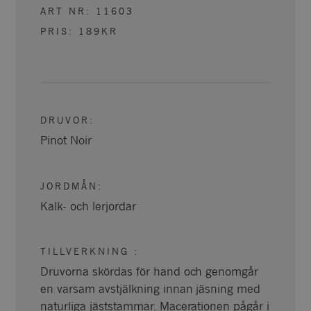
ART NR:
11603
PRIS:
189KR
DRUVOR
:
Pinot Noir
JORDMÅN
:
Kalk- och lerjordar
TILLVERKNING
:
Druvorna skördas för hand och genomgår
en varsam avstjälkning innan jäsning med
naturliga jäststammar. Macerationen pågår i