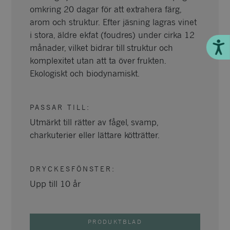
omkring 20 dagar för att extrahera färg,
arom och struktur. Efter jäsning lagras vinet
i stora, äldre ekfat (foudres) under cirka 12
Till
månader, vilket bidrar till struktur och
komplexitet utan att ta över frukten.
Ekologiskt och biodynamiskt.
PASSAR TILL
:
Utmärkt till rätter av fågel, svamp,
charkuterier eller lättare kötträtter.
DRYCKESFÖNSTER
:
Upp till 10 år
PRODUKTBLAD