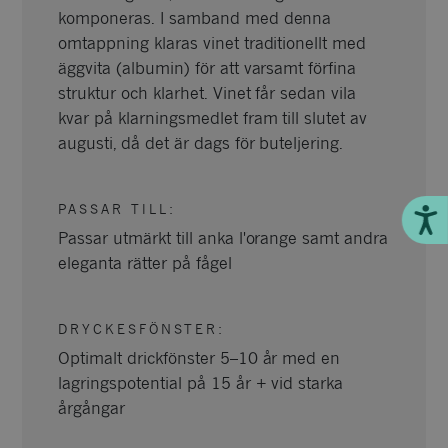
komponeras. I samband med denna
omtappning klaras vinet traditionellt med
äggvita (albumin) för att varsamt förfina
struktur och klarhet. Vinet får sedan vila
kvar på klarningsmedlet fram till slutet av
augusti, då det är dags för buteljering.
PASSAR TILL
:
Till
Passar utmärkt till anka l'orange samt andra
eleganta rätter på fågel
DRYCKESFÖNSTER
:
Optimalt drickfönster 5–10 år med en
lagringspotential på 15 år + vid starka
årgångar