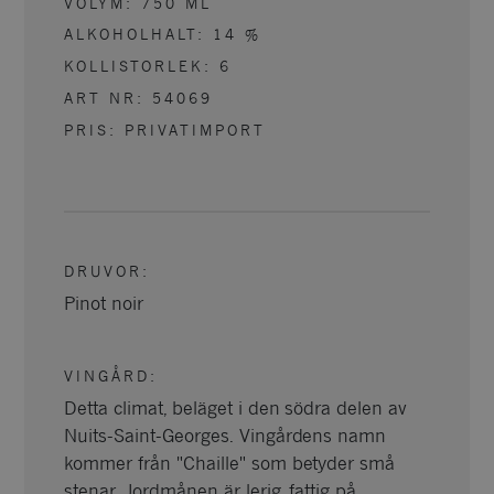
VOLYM:
750
ML
ALKOHOLHALT:
14
%
KOLLISTORLEK:
6
ART NR:
54069
PRIS: PRIVATIMPORT
DRUVOR
:
Pinot noir
VINGÅRD
:
Detta climat, beläget i den södra delen av
Nuits-Saint-Georges. Vingårdens namn
kommer från "Chaille" som betyder små
stenar. Jordmånen är lerig, fattig på