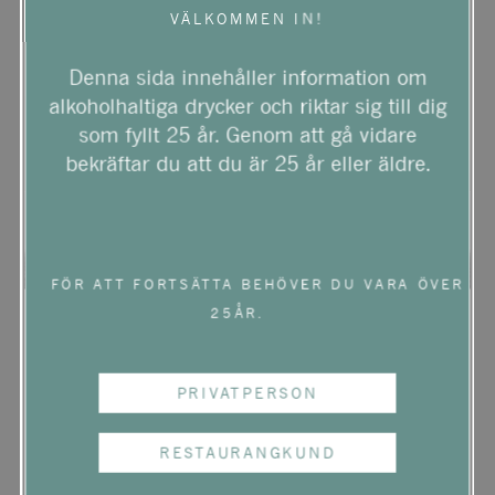
VÄLKOMMEN IN!
Denna sida innehåller information om
alkoholhaltiga drycker och riktar sig till dig
som fyllt 25 år. Genom att gå vidare
bekräftar du att du är 25 år eller äldre.
FÖR ATT FORTSÄTTA BEHÖVER DU VARA ÖVER
25ÅR.
BIO
EKO
PRIVATPERSON
MICHEL GROS NUITS-
ST-GEORGES LES
RESTAURANGKUND
CHALIOTS