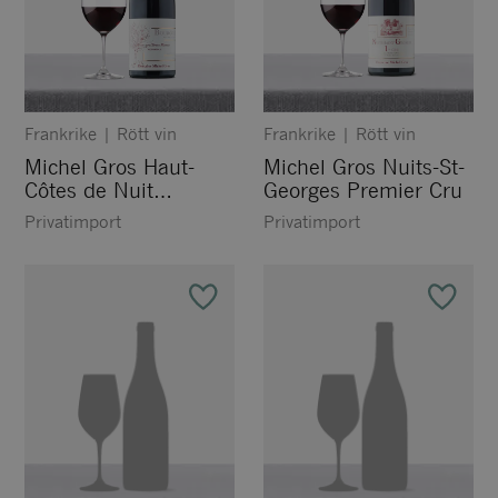
Frankrike
|
Rött vin
Frankrike
|
Rött vin
Michel Gros Haut-
Michel Gros Nuits-St-
Côtes de Nuit
Georges Premier Cru
Fontaine St. Martin
Privatimport
Privatimport
Monopole