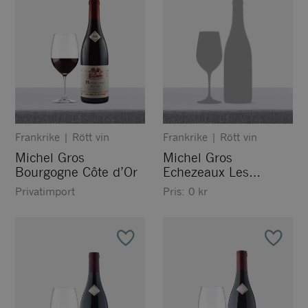
Frankrike
|
Rött vin
Frankrike
|
Rött vin
Michel Gros
Michel Gros
Bourgogne Côte d’Or
Echezeaux Les
Loachausses Grand
Privatimport
Pris:
0
kr
Cru