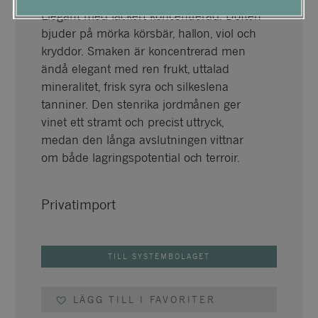
Elegant med läckert koncentrerad. Doften
bjuder på mörka körsbär, hallon, viol och
kryddor. Smaken är koncentrerad men
ändå elegant med ren frukt, uttalad
mineralitet, frisk syra och silkeslena
tanniner. Den stenrika jordmånen ger
vinet ett stramt och precist uttryck,
medan den långa avslutningen vittnar
om både lagringspotential och terroir.
Privatimport
TILL SYSTEMBOLAGET
LÄGG TILL I FAVORITER