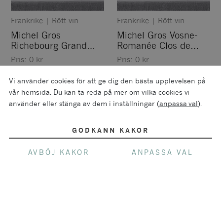
Frankrike
|
Rött vin
Frankrike
|
Rött vin
Michel Gros
Michel Gros Vosne-
Richebourg Grand
Romanée Clos de
Cru
Réas Monopole
Pris:
0
kr
Pris:
0
kr
Vi använder cookies för att ge dig den bästa upplevelsen på
vår hemsida. Du kan ta reda på mer om vilka cookies vi
använder eller stänga av dem i inställningar (
anpassa val
).
GODKÄNN KAKOR
AVBÖJ KAKOR
ANPASSA VAL