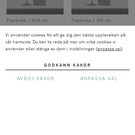
Frankrike
|
Rött vin
Frankrike
|
Vitt vin
Joseph Drouhin Clos
Joseph Drouhin
de Vougeot Grand Cru
Corton Charlemagne
Vi använder cookies för att ge dig den bästa upplevelsen på
Grand Cru
vår hemsida. Du kan ta reda på mer om vilka cookies vi
Privatimport
Privatimport
använder eller stänga av dem i inställningar (
anpassa val
).
GODKÄNN KAKOR
AVBÖJ KAKOR
ANPASSA VAL
Frankrike
|
Rött vin
Frankrike
|
Vitt vin