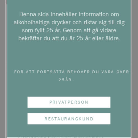
Denna sida innehåller information om
alkoholhaltiga drycker och riktar sig till dig
som fyllt 25 år. Genom att gå vidare
bekräftar du att du är 25 år eller äldre.
FÖR ATT FORTSÄTTA BEHÖVER DU VARA ÖVER
25ÅR.
BIO
EKO
PRIVATPERSON
JOSEPH DROUHIN
SAINT ROMAIN
RESTAURANGKUND
En elegant och mineraldriven
Chardonnay från högt belägna Saint-