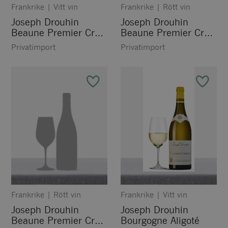
Frankrike
|
Vitt vin
Frankrike
|
Rött vin
Joseph Drouhin
Joseph Drouhin
Beaune Premier Cru
Beaune Premier Cru
Clos des Mouches
Clos des Mouches
Privatimport
Privatimport
Blanc
Rouge
Frankrike
|
Rött vin
Frankrike
|
Vitt vin
Joseph Drouhin
Joseph Drouhin
Beaune Premier Cru
Bourgogne Aligoté