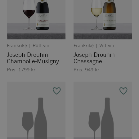
Frankrike
|
Rött vin
Frankrike
|
Vitt vin
Joseph Drouhin
Joseph Drouhin
Chambolle-Musigny
Chassagne
Premier Cru
Montrachet
Pris:
1799
kr
Pris:
949
kr