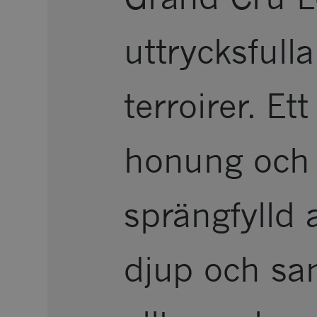
uttrycksfull
terroirer. Et
honung och 
sprängfylld 
djup och sa