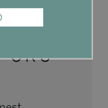
D
IN
D CRU
mest