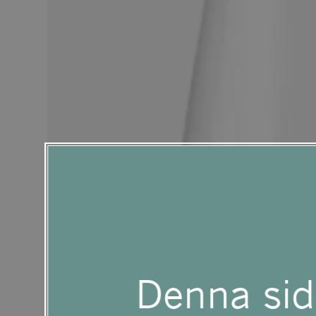
använder
en
skärmläsare;
Tryck
på
Denna sid