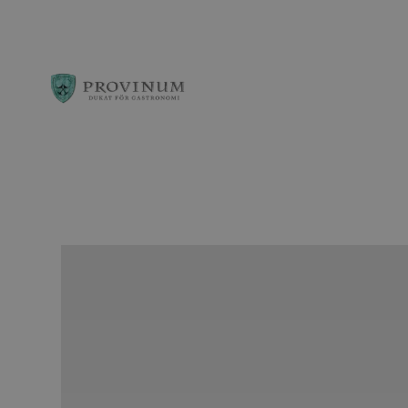
Observera:
Denna
webbplats
innehåller
ett
tillgänglighetssys