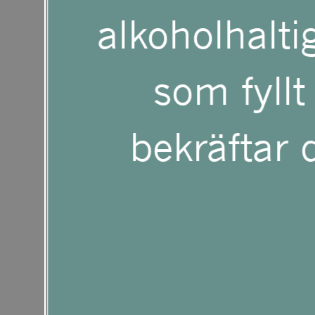
Control-
alkoholhaltig
F10
som fyllt
för
bekräftar d
att
öppna
en