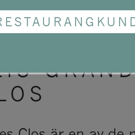
RESTAURANGKUN
PH DROUH
LIS GRAN
LOS
es Clos är en av de 