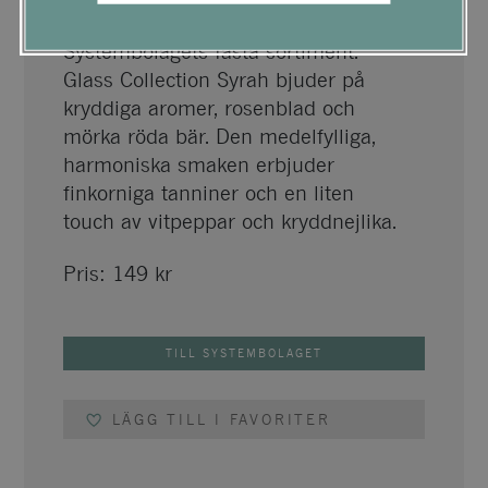
Prisvärd Syrah från Sydafrika i
Systembolagets fasta sortiment.
Glass Collection Syrah bjuder på
kryddiga aromer, rosenblad och
mörka röda bär. Den medelfylliga,
harmoniska smaken erbjuder
finkorniga tanniner och en liten
touch av vitpeppar och kryddnejlika.
Pris:
149
kr
TILL SYSTEMBOLAGET
LÄGG TILL I FAVORITER