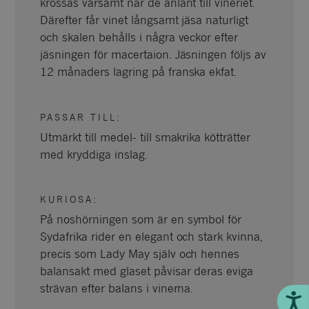
krossas varsamt när de anlänt till vineriet.
Därefter får vinet långsamt jäsa naturligt
och skalen behålls i några veckor efter
jäsningen för macertaion. Jäsningen följs av
12 månaders lagring på franska ekfat.
PASSAR TILL
:
Utmärkt till medel- till smakrika kötträtter
med kryddiga inslag.
KURIOSA
:
På noshörningen som är en symbol för
Sydafrika rider en elegant och stark kvinna,
precis som Lady May själv och hennes
balansakt med glaset påvisar deras eviga
strävan efter balans i vinerna.
Till