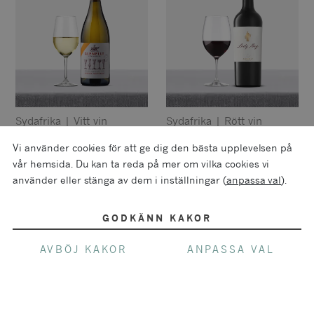
Sydafrika
|
Vitt vin
Sydafrika
|
Rött vin
Glenelly Glass
Glenelly Lady May
Vi använder cookies för att ge dig den bästa upplevelsen på
Collection Unoaked
vår hemsida. Du kan ta reda på mer om vilka cookies vi
Chardonnay
Privatimport
Privatimport
använder eller stänga av dem i inställningar (
anpassa val
).
GODKÄNN KAKOR
AVBÖJ KAKOR
ANPASSA VAL