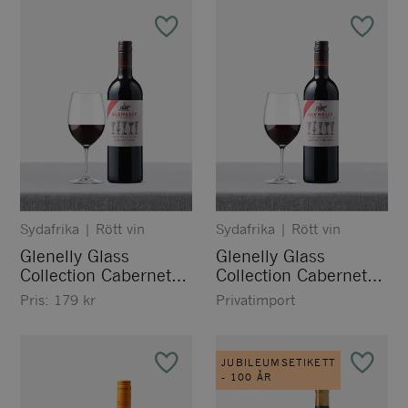
Sydafrika
|
Rött vin
Sydafrika
|
Rött vin
Glenelly Glass
Glenelly Glass
Collection Cabernet
Collection Cabernet
Franc
Sauvignon
Pris:
179
kr
Privatimport
JUBILEUMSETIKETT
- 100 ÅR