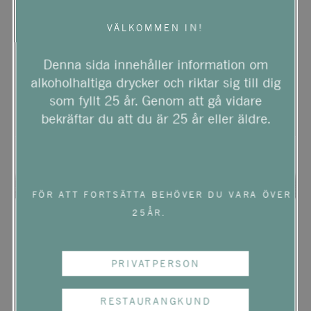
VÄLKOMMEN IN!
Denna sida innehåller information om
alkoholhaltiga drycker och riktar sig till dig
som fyllt 25 år. Genom att gå vidare
bekräftar du att du är 25 år eller äldre.
FÖR ATT FORTSÄTTA BEHÖVER DU VARA ÖVER
25ÅR.
BIO
EKO
PRIVATPERSON
GLENELLY GLASS
COLLECTION SYRAH
RESTAURANGKUND