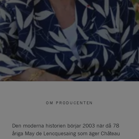
OM PRODUCENTEN
Den moderna historien börjar 2003 när då 78
åriga May de Lencquesaing som äger Château