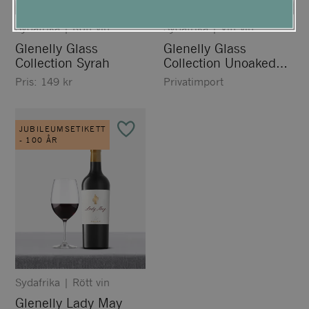
Sydafrika
|
Rött vin
Sydafrika
|
Vitt vin
Glenelly Glass
Glenelly Glass
Collection Syrah
Collection Unoaked
Chardonnay
Pris:
149
kr
Privatimport
JUBILEUMSETIKETT
- 100 ÅR
Sydafrika
|
Rött vin
Glenelly Lady May