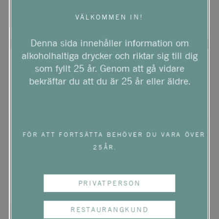
VÄLKOMMEN IN!
Denna sida innehåller information om
alkoholhaltiga drycker och riktar sig till dig
Sydafrika
|
Rött vin
Sydafrika
|
Rött vin
som fyllt 25 år. Genom att gå vidare
Glenelly Glass
Glenelly Glass
bekräftar du att du är 25 år eller äldre.
Collection Cabernet
Collection Cabernet
Franc
Sauvignon
Pris:
179
kr
Privatimport
FÖR ATT FORTSÄTTA BEHÖVER DU VARA ÖVER
25ÅR.
PRIVATPERSON
RESTAURANGKUND