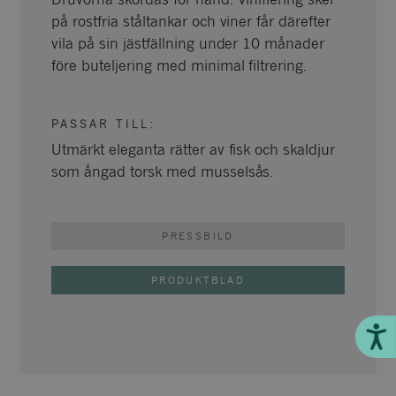
på rostfria ståltankar och viner får därefter
vila på sin jästfällning under 10 månader
före buteljering med minimal filtrering.
PASSAR TILL
:
Utmärkt eleganta rätter av fisk och skaldjur
som ångad torsk med musselsås.
PRESSBILD
PRODUKTBLAD
Till