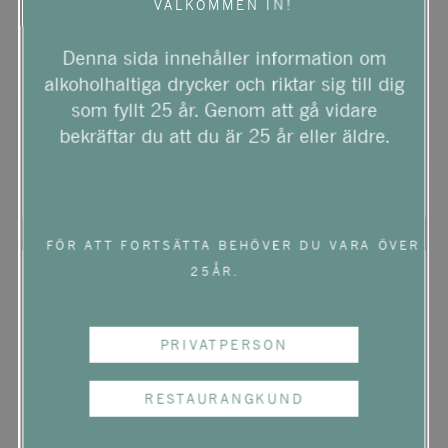
VÄLKOMMEN IN!
Denna sida innehåller information om
alkoholhaltiga drycker och riktar sig till dig
som fyllt 25 år. Genom att gå vidare
bekräftar du att du är 25 år eller äldre.
FÖR ATT FORTSÄTTA BEHÖVER DU VARA ÖVER
25ÅR.
FÈVRE CHABLIS
PRIVATPERSON
En djup och nyanserad Chablis med en
RESTAURANGKUND
frisk och elegant doft av mogna gröna
äpplen, vit persika, citrusfrukter som