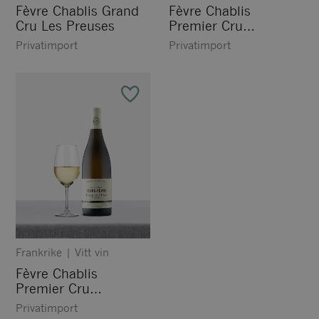
Fèvre Chablis Grand
Fèvre Chablis
Cru Les Preuses
Premier Cru
Fourchaume
Privatimport
Privatimport
Frankrike
|
Vitt vin
Fèvre Chablis
Premier Cru
Vaulorent
Privatimport