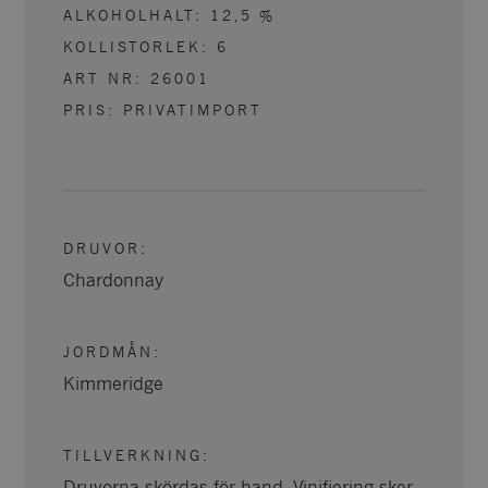
ALKOHOLHALT:
12,5
%
KOLLISTORLEK:
6
ART NR:
26001
PRIS: PRIVATIMPORT
DRUVOR
:
Chardonnay
JORDMÅN
:
Kimmeridge
TILLVERKNING
:
Druvorna skördas för hand. Vinifiering sker