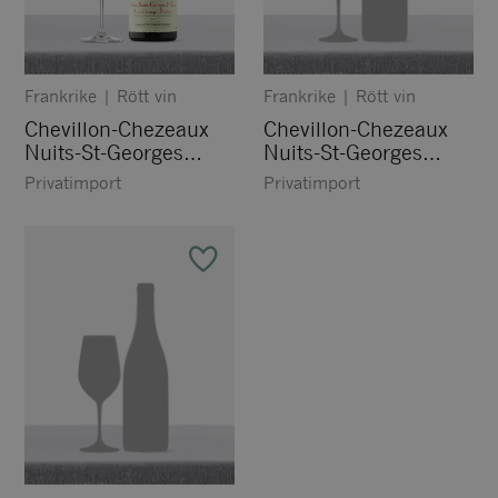
Frankrike
|
Rött vin
Frankrike
|
Rött vin
Chevillon-Chezeaux
Chevillon-Chezeaux
Nuits-St-Georges
Nuits-St-Georges
Premier Cru Aux
Premier Cru Les
Privatimport
Privatimport
Champs Perdrix
Porrets Saint Georges