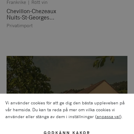
Frankrike
|
Rött vin
Chevillon-Chezeaux
Nuits-St-Georges
Premier Cru Les Saint
Privatimport
Georges
Vi använder cookies för att ge dig den bästa upplevelsen på
vår hemsida. Du kan ta reda på mer om vilka cookies vi
använder eller stänga av dem i inställningar (
anpassa val
).
GODKÄNN KAKOR