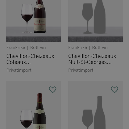
Frankrike
|
Rött vin
Frankrike
|
Rött vin
Chevillon-Chezeaux
Chevillon-Chezeaux
Coteaux
Nuit-St-Georges
Bourguignons Rouge
Premier Cru ”Les
Privatimport
Privatimport
Crots”