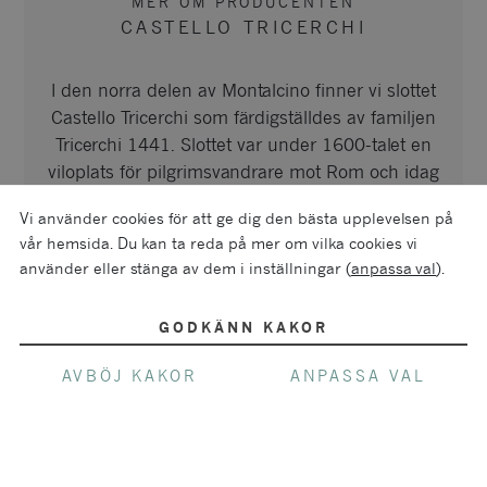
MER OM PRODUCENTEN
CASTELLO TRICERCHI
I den norra delen av Montalcino finner vi slottet
Castello Tricerchi som färdigställdes av familjen
Tricerchi 1441. Slottet var under 1600-talet en
viloplats för pilgrimsvandrare mot Rom och idag
huserar vineriet i slottets gamla källare. Under
Vi använder cookies för att ge dig den bästa upplevelsen på
1800-talet ärvdes Maddalena till hennes äldsta
vår hemsida. Du kan ta reda på mer om vilka cookies vi
son Julio Squarcia som är nuvarande familjens
använder eller stänga av dem i inställningar (
anpassa val
).
anfader.
Slottet och vingårdarna har passerat vidare i
GODKÄNN KAKOR
generationer med delad erfarenhet och expertis
AVBÖJ KAKOR
ANPASSA VAL
från Sergio, som har översyn av verksamheten
till Emanuele och Tommaso som ansvarar för
drift och vingårdarna. Familjens vinfilosofi är
traditionell handskörd följt av utdragen