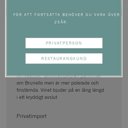
FÖR ATT FORTSÄTTA BEHÖVER DU VARA ÖVER
25ÅR.
TRICERCHI ROSSO DI
PRIVATPERSON
MONTALCINO
RESTAURANGKUND
Vinet bjuder på en elegant rödbärig frukt
och fina inslag av mörka kryddor samt en
fin fräschör. Tanninstrukturen påminner
om Brunello men är mer polerade och
finstämda. Vinet bjuder på en lång längd
i ett kryddigt avslut.
Privatimport