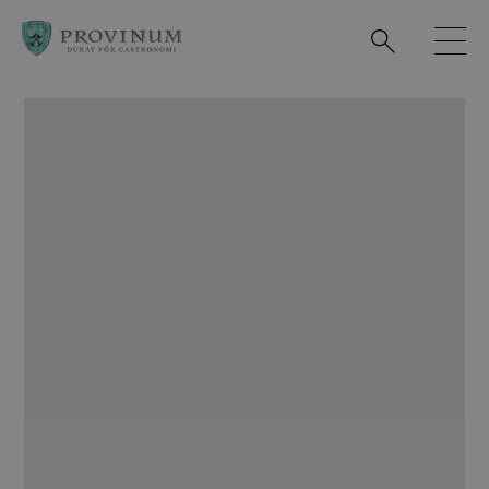
Observera:
Denna
webbplats
innehåller
ett
tillgänglighetssystem.