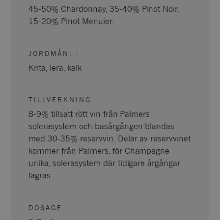
45-50% Chardonnay, 35-40% Pinot Noir,
15-20% Pinot Menuier.
JORDMÅN:
:
Krita, lera, kalk
TILLVERKNING:
:
8-9% tillsatt rött vin från Palmers
solerasystem och basårgången blandas
med 30-35% reservvin. Delar av reservvinet
kommer från Palmers, för Champagne
unika, solerasystem där tidigare årgångar
lagras.
DOSAGE:
: