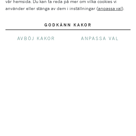
vår hemsida. Du kan ta reda på mer om vilka cookies vi
Pris:
1599
kr
Pris:
479
kr
använder eller stänga av dem i inställningar (
anpassa val
).
NYHET
GODKÄNN KAKOR
TILLFÄLLIGT
SORTIMENT
AVBÖJ KAKOR
ANPASSA VAL
Frankrike
|
Champagne
Palmer & Co Vintage
2016 Magnum
Pris:
1399
kr