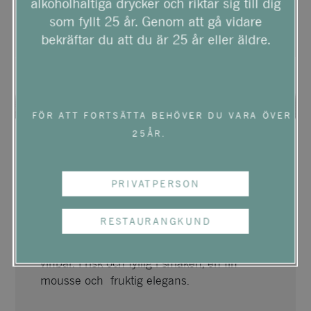
alkoholhaltiga drycker och riktar sig till dig
som fyllt 25 år. Genom att gå vidare
bekräftar du att du är 25 år eller äldre.
FÖR ATT FORTSÄTTA BEHÖVER DU VARA ÖVER
25ÅR.
PALMER & CO BRUT
PRIVATPERSON
ROSÉ SOLERA 375ML
RESTAURANGKUND
Champagnen domineras av vilda
jordgubbar med toner av röda och svarta
vinbär. Frisk och fyllig i smaken, en fin
mousse och fruktig elegans.