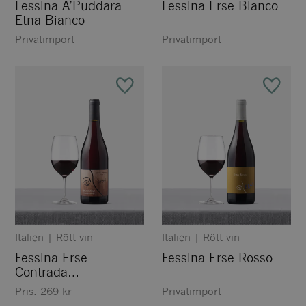
Fessina A’Puddara
Fessina Erse Bianco
Etna Bianco
Privatimport
Privatimport
Italien
|
Rött vin
Italien
|
Rött vin
Fessina Erse
Fessina Erse Rosso
Contrada
Moscamento 1911
Pris:
269
kr
Privatimport
Rosso