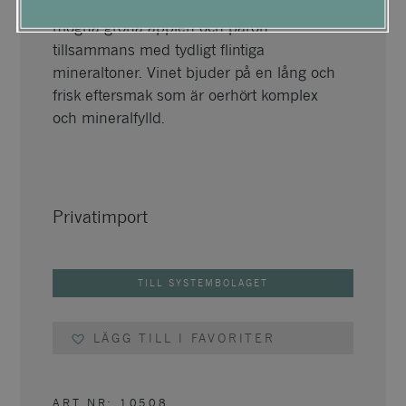
Oerhört koncentrerad frukt som går åt
mogna gröna äpplen och päron
tillsammans med tydligt flintiga
mineraltoner. Vinet bjuder på en lång och
frisk eftersmak som är oerhört komplex
och mineralfylld.
Privatimport
TILL SYSTEMBOLAGET
LÄGG TILL I FAVORITER
ART NR:
10508