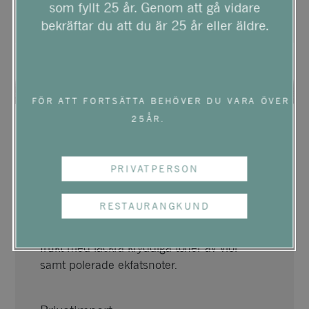
som fyllt 25 år. Genom att gå vidare
bekräftar du att du är 25 år eller äldre.
FÖR ATT FORTSÄTTA BEHÖVER DU VARA ÖVER
25ÅR.
CUILLERON VIOGNIER
PRIVATPERSON
LES VIGNES D’À CÔTÉ
RESTAURANGKUND
Smakrikt vitt vin som verkligen tar för sig i
munnen. Fylld av solmogen gul tropisk
frukt med läckra kryddiga toner av viol
samt polerade ekfatsnoter.