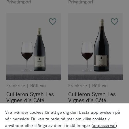
Privatimport
Privatimport
Frankrike
|
Rött vin
Frankrike
|
Rött vin
Cuilleron Syrah Les
Cuilleron Syrah Les
Vignes d’a Côté
Vignes d’a Côté
(Magnum)
Privatimport
Privatimport
Vi använder cookies för att ge dig den bästa upplevelsen på
vår hemsida. Du kan ta reda på mer om vilka cookies vi
använder eller stänga av dem i inställningar (
anpassa val
).