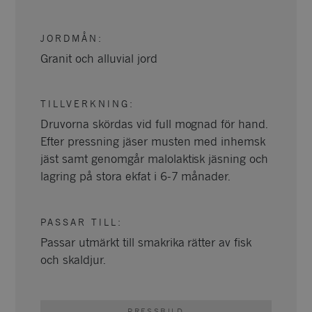
JORDMÅN
:
Granit och alluvial jord
TILLVERKNING
:
Druvorna skördas vid full mognad för hand.
Efter pressning jäser musten med inhemsk
jäst samt genomgår malolaktisk jäsning och
lagring på stora ekfat i 6-7 månader.
PASSAR TILL
:
Passar utmärkt till smakrika rätter av fisk
och skaldjur.
PRESSBILD