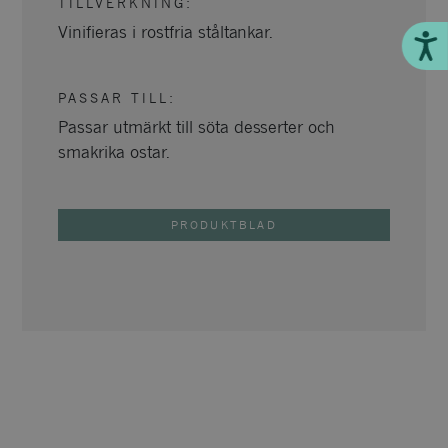
TILLVERKNING
:
Vinifieras i rostfria ståltankar.
Till
PASSAR TILL
:
Passar utmärkt till söta desserter och
smakrika ostar.
PRODUKTBLAD