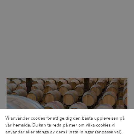
MER OM PRODUCENTEN
CHÂTEAU FONTEBRIDE
Egendomen förvärvades i början av 1950-talet
av familjen Lamothe, vingården består av cirka 6
ha ligger och är beläget vid staden Bommes.
Vi använder cookies för att ge dig den bästa upplevelsen på
vår hemsida. Du kan ta reda på mer om vilka cookies vi
använder eller stänga av dem i inställningar (
anpassa val
).