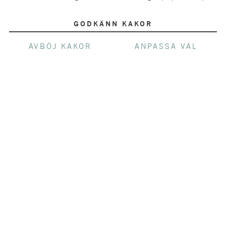
GODKÄNN KAKOR
AVBÖJ KAKOR
ANPASSA VAL
MER OM DRUVAN
VIT BORDEAUXBLEND
Vit Bordeauxblend består antingen av en
dominans av Semillon eller Sauvignon blanc
som backas upp av den anadre samt även