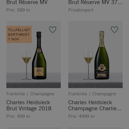
Brut Réserve MV
Brut Réserve MV 375
ml
Pris:
589
kr
Privatimport
TILLFÄLLIGT
SORTIMENT
7 NOV
Frankrike
|
Champagne
Frankrike
|
Champagne
Charles Heidsieck
Charles Heidsieck
Brut Vintage 2018
Champagne Charlie
MV
Pris:
999
kr
Pris:
4999
kr