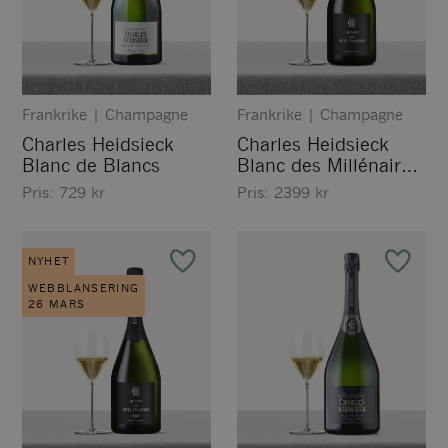
Frankrike
|
Champagne
Frankrike
|
Champagne
Charles Heidsieck
Charles Heidsieck
Blanc de Blancs
Blanc des Millénaires
2014
Pris:
729
kr
Pris:
2399
kr
NYHET
WEBBLANSERING
26 MARS