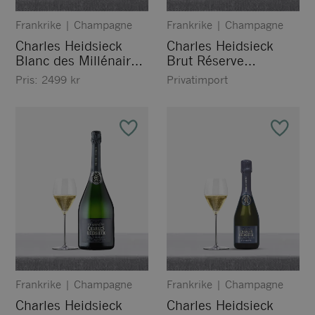
Frankrike
|
Champagne
Frankrike
|
Champagne
Charles Heidsieck
Charles Heidsieck
Blanc des Millénaires
Brut Réserve
2017
Jéroboam
Pris:
2499
kr
Privatimport
Frankrike
|
Champagne
Frankrike
|
Champagne
Charles Heidsieck
Charles Heidsieck