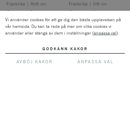
Frankrike
|
Rött vin
Frankrike
|
Vitt vin
Cuilleron Syrah Les
Cuilleron Viognier Les
Vignes d’a Côté
Vignes d’à Côté
Vi använder cookies för att ge dig den bästa upplevelsen på
(Magnum)
vår hemsida. Du kan ta reda på mer om vilka cookies vi
Privatimport
Privatimport
använder eller stänga av dem i inställningar (
anpassa val
).
GODKÄNN KAKOR
AVBÖJ KAKOR
ANPASSA VAL