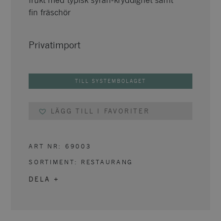
frukt med typisk syrah-kryddighet samt
fin fräschör
Privatimport
TILL SYSTEMBOLAGET
LÄGG TILL I FAVORITER
ART NR:
69003
SORTIMENT:
RESTAURANG
DELA +