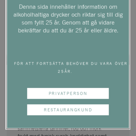
Denna sida innehåller information om
alkoholhaltiga drycker och riktar sig till dig
som fyllt 25 år. Genom att gå vidare
bekräftar du att du är 25 år eller äldre.
FÖR ATT FORTSÄTTA BEHÖVER DU VARA ÖVER
25ÅR.
CUILLERON ST
PRIVATPERSON
JOSEPH ROUGE
CAVANOS
RESTAURANGKUND
Smakrik syrah i högform, visar upp
sammetslena tanniner, röd och mörk