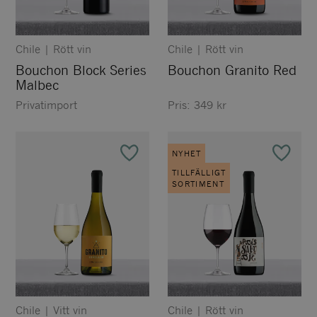
Chile
|
Rött vin
Chile
|
Rött vin
Bouchon Block Series
Bouchon Granito Red
Malbec
Privatimport
Pris:
349
kr
NYHET
TILLFÄLLIGT
SORTIMENT
Chile
|
Vitt vin
Chile
|
Rött vin