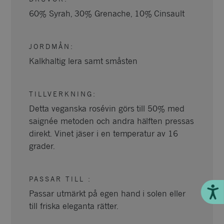
60% Syrah, 30% Grenache, 10% Cinsault
JORDMÅN
:
Kalkhaltig lera samt småsten
TILLVERKNING
:
Detta veganska rosévin görs till 50% med
saignée metoden och andra hälften pressas
direkt. Vinet jäser i en temperatur av 16
grader.
PASSAR TILL
:
Till
Passar utmärkt på egen hand i solen eller
till friska eleganta rätter.