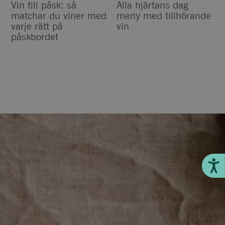
Vin till påsk: så
Alla hjärtans dag
matchar du viner med
meny med tillhörande
varje rätt på
vin
påskbordet
Till