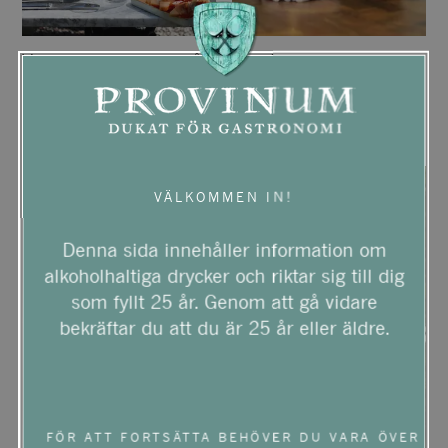
Vin till kräftskiva – så
Möt Ida – säljare inom
väljer du rätt vin till
HoReCa på Provinum
kräftskivan
VÄLKOMMEN IN!
Denna sida innehåller information om
alkoholhaltiga drycker och riktar sig till dig
som fyllt 25 år. Genom att gå vidare
bekräftar du att du är 25 år eller äldre.
FÖR ATT FORTSÄTTA BEHÖVER DU VARA ÖVER