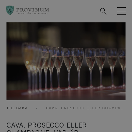
Observera:
Denna
webbplats
innehåller
ett
tillgänglighetssystem.
TILLBAKA
CAVA, PROSECCO ELLER CHAMPAGNE: VAD ÄR SKILLNADEN?
CAVA, PROSECCO ELLER