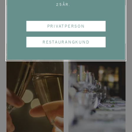
25ÅR.
Aktuella och
Palmer & Co Blanc de
kommande
Blancs 2019 – en
lanseringar
årgång att minnas
PRIVATPERSON
RESTAURANGKUND