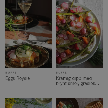
BUFFÉ
BUFFÉ
Eggs Royale
Krämig dipp med
brynt smör, gräslök
och löjrom