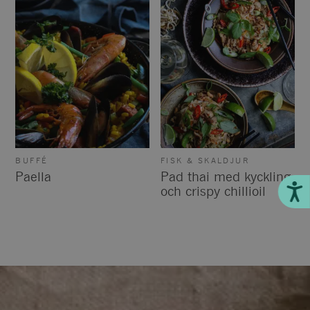
BUFFÉ
FISK & SKALDJUR
Paella
Pad thai med kyckling
Till
och crispy chillioil