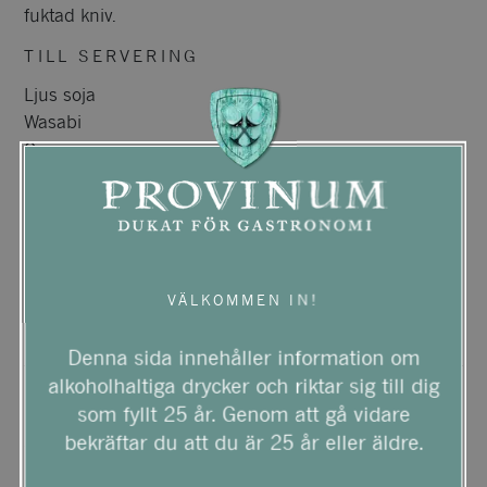
fuktad kniv.
TILL SERVERING
Ljus soja
Wasabi
Gari
Wakame
Sesamfrön
SKRIV UT RECEPT
VÄLKOMMEN IN!
Denna sida innehåller information om
alkoholhaltiga drycker och riktar sig till dig
som fyllt 25 år. Genom att gå vidare
bekräftar du att du är 25 år eller äldre.
SE FLER RECEPT