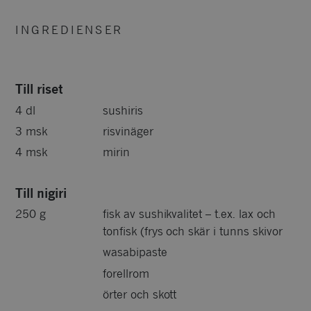
INGREDIENSER
Till riset
4 dl
sushiris
3 msk
risvinäger
4 msk
mirin
Till nigiri
250 g
fisk av sushikvalitet – t.ex. lax och
tonfisk (frys och skär i tunns skivor
wasabipaste
forellrom
örter och skott