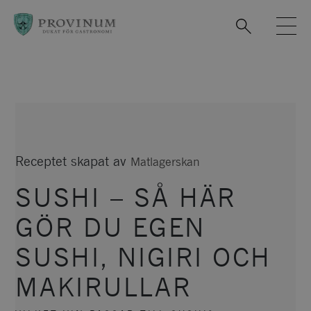
Observera:
Denna
webbplats
innehåller
ett
tillgänglighetssystem.
Receptet skapat av
Matlagerskan
SUSHI – SÅ HÄR
GÖR DU EGEN
SUSHI, NIGIRI OCH
MAKIRULLAR