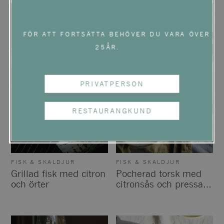
FÖR ATT FORTSÄTTA BEHÖVER DU VARA ÖVER
25ÅR.
PRIVATPERSON
RESTAURANGKUND
FISK & SKALDJUR
FISK & SKALDJUR
Grillad fisk med citron
Pocherad torsk med
och örter
citronsås och pressad
potatis