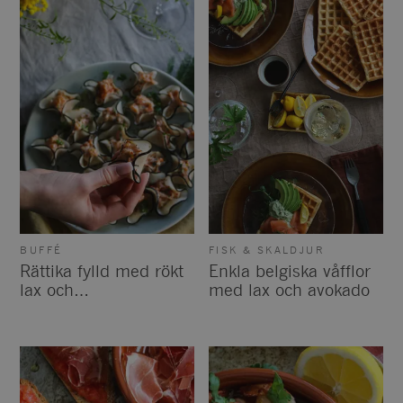
BUFFÉ
FISK & SKALDJUR
Rättika fylld med rökt
Enkla belgiska våfflor
lax och
med lax och avokado
miso/citronmajo