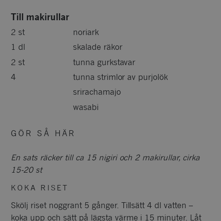
Till makirullar
2 st
noriark
1 dl
skalade räkor
2 st
tunna gurkstavar
4
tunna strimlor av purjolök
srirachamajo
wasabi
GÖR SÅ HÄR
En sats räcker till ca 15 nigiri och 2 makirullar, cirka
15-20 st
KOKA RISET
Skölj riset noggrant 5 gånger. Tillsätt 4 dl vatten –
koka upp och sätt på lägsta värme i 15 minuter. Låt