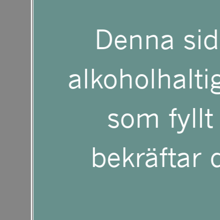
att
Denna sid
anpassa
Receptet skapa
alkoholhaltig
webbplatsen
Matlagerskan
som fyllt
till
bekräftar d
SILLR
synskadade
som