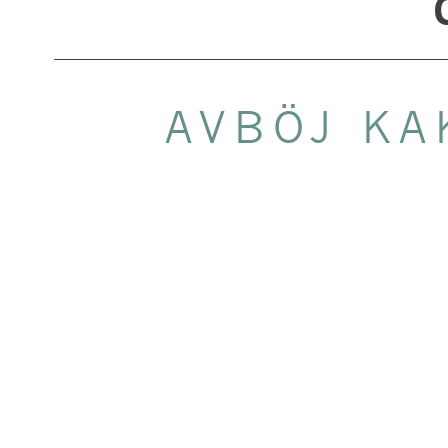
AVBÖJ KA
Recept för 4 p
Ca 400 g
3