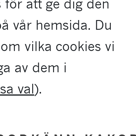
 för att ge dig den
ny.
på vår hemsida. Du
om vilka cookies vi
ga av dem i
sa val
).
SER