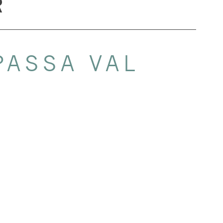
R
PASSA VAL
 i lag