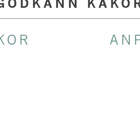
GODKÄNN KAKO
KOR
AN
ersoner
färdig inläggningssill
små kokta rödbetor