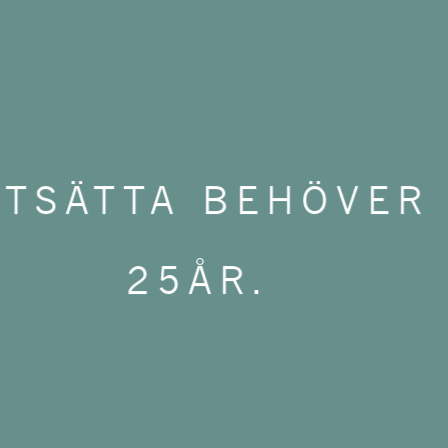
WIST
– Temaki med
RTSÄTTA BEHÖVER
ushiris,
25ÅR.
mikrogrönt och
n.