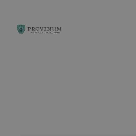
Observera:
Denna
webbplats
innehåller
ett
tillgänglighetssys