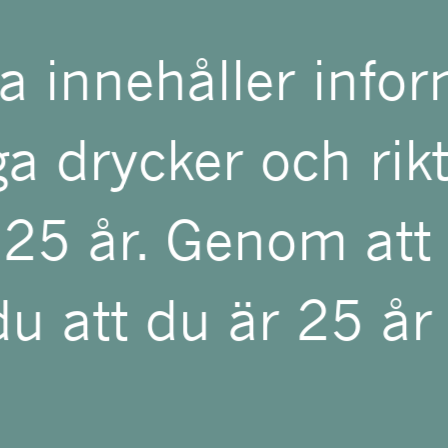
a innehåller info
t av
a drycker och rikta
 25 år. Genom att
u att du är 25 år 
ECEPT