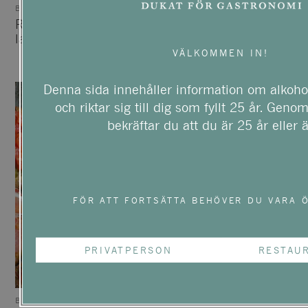
BUFFÉ
FISK & SKALDJUR
Rättika fylld med rökt
Enkla belgiska våfflor
lax och
med lax och avokado
miso/citronmajo
VÄLKOMMEN IN!
Denna sida innehåller information om alkohol
och riktar sig till dig som fyllt 25 år. Geno
bekräftar du att du är 25 år eller ä
FÖR ATT FORTSÄTTA BEHÖVER DU VARA Ö
PRIVATPERSON
RESTAU
BUFFÉ
BUFFÉ