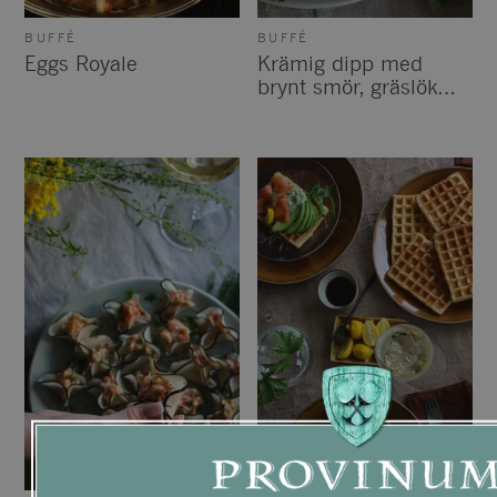
BUFFÉ
BUFFÉ
Eggs Royale
Krämig dipp med
brynt smör, gräslök
och löjrom