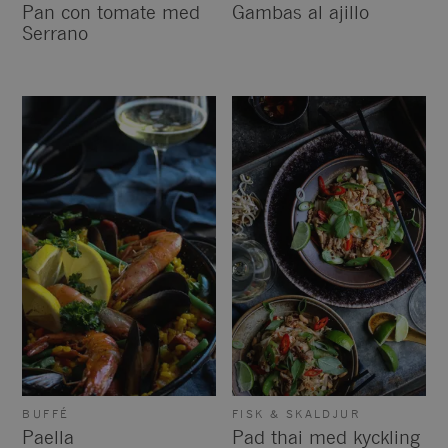
Pan con tomate med
Gambas al ajillo
Serrano
BUFFÉ
FISK & SKALDJUR
Paella
Pad thai med kyckling