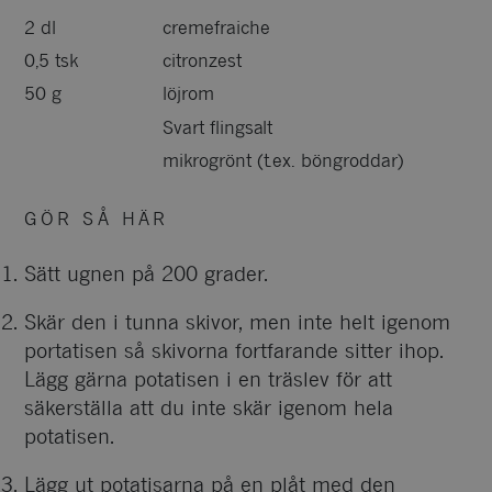
2 dl
cremefraiche
0,5 tsk
citronzest
50 g
löjrom
Svart flingsalt
mikrogrönt (t.ex. böngroddar)
GÖR SÅ HÄR
Sätt ugnen på 200 grader.
Skär den i tunna skivor, men inte helt igenom
portatisen så skivorna fortfarande sitter ihop.
Lägg gärna potatisen i en träslev för att
säkerställa att du inte skär igenom hela
potatisen.
Lägg ut potatisarna på en plåt med den