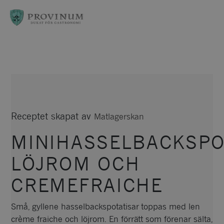
Observera:
Denna
webbplats
innehåller
ett
tillgänglighetssystem.
Receptet skapat av
Matlagerskan
MINIHASSELBACKSPO
LÖJROM OCH
CREMEFRAICHE
Små, gyllene hasselbackspotatisar toppas med len
crème fraiche och löjrom. En förrätt som förenar sälta,