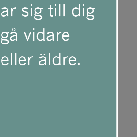
an dramatiskt
r sig till dig
floder med
 gå vidare
eller äldre.
av de klassiska
lsace,
e. Med stort