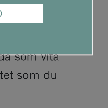
som är
D
wing New
ika lägen
da som vita
itet som du