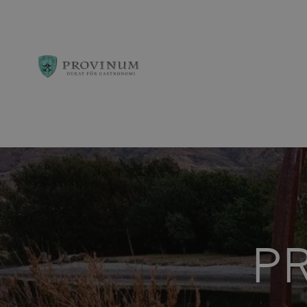
Observera:
Denna
webbplats
innehåller
ett
P
tillgänglighetssys