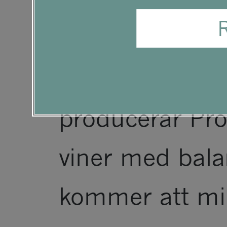
grundläggande 
tillgänglighetsme
medlemmar i S
Zealand. Med s
producerar Pro
viner med balan
kommer att mi