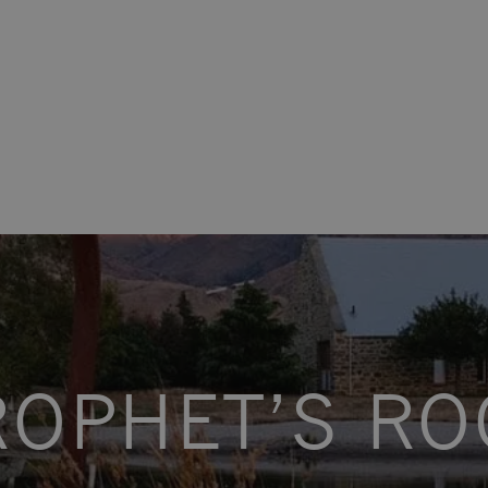
ROPHET’S RO
tem.