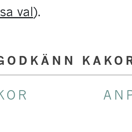
sa val
).
GODKÄNN KAKO
KOR
AN