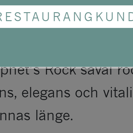
för Prophet’s Rock 
ny.
RESTAURANGKUN
ustainable Winegro
tor precision och un
phet’s Rock såväl rö
s, elegans och vital
nnas länge.