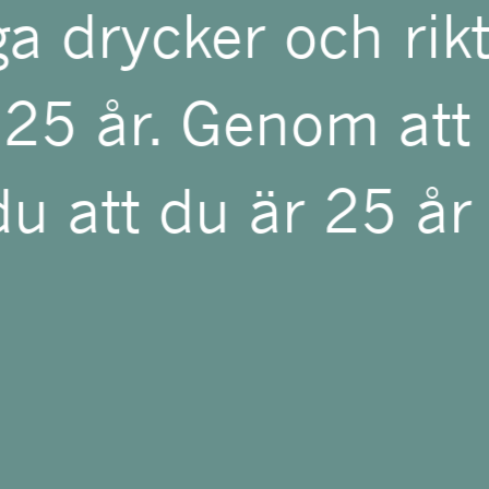
de vackert och näst
a drycker och rikta
ingar och krökande 
 25 år. Genom att
ten.
u att du är 25 år 
Pujol är inspirerad 
ionerna Languedoc, A
aturligtvis Bourgogn