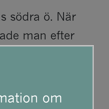
ds södra ö. När
ade man efter
l Otago. De slog
Clutha River
är landskapet
rmation om