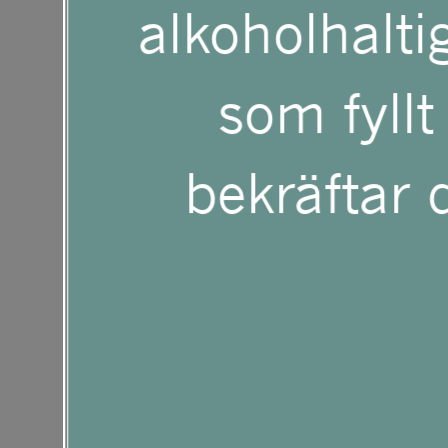
häpnadsväckan
alkoholhaltig
använder
med bergsluttn
som fyllt
en
kristallklart vat
bekräftar d
skärmläsare;
Vinmakare Paul 
Tryck
franska vinreg
på
Sancerre och n