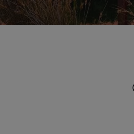
Tryck
på
Control-
F11
för