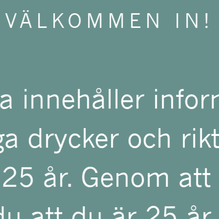
VÄLKOMMEN IN!
ambition är att göra
s bästa mousserande 
a innehåller info
ordmån av krita, pre
a drycker och rikta
rtade han upp i nat
 25 år. Genom att
dra England precis n
u att du är 25 år 