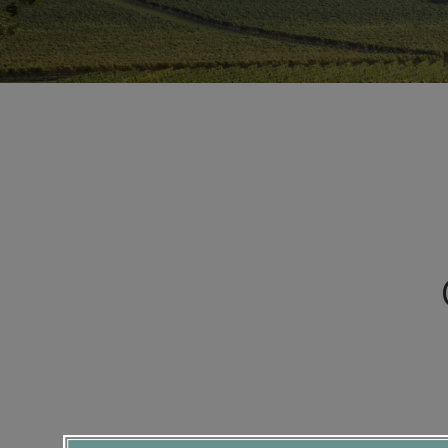
Tryck
på
Control-
F11
för