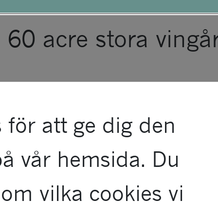
elekterar hårt av de
ny.
 60 acre stora vingå
 för att ge dig den
på vår hemsida. Du
om vilka cookies vi