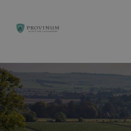
Observera:
Denna
webbplats
innehåller
ett
tillgänglighetssys