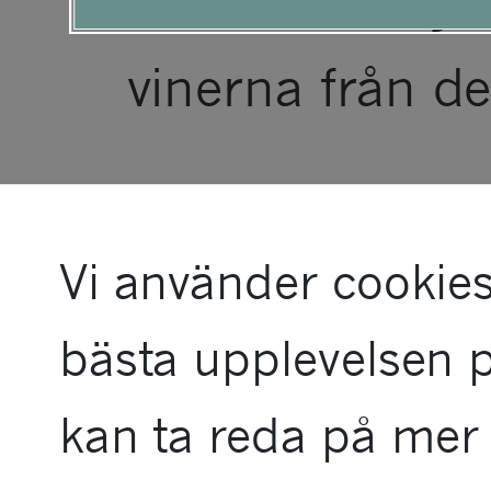
Corinne Seely s
tillgänglighetsme
vinerna från de
Vi använder cookies
bästa upplevelsen 
kan ta reda på mer 