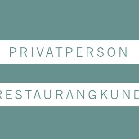
hans att mogna i det
PRIVATPERSON
är Signaturvinet. RB
-åriga vinbibliotek m
RESTAURANGKUN
källaren sedan 2011