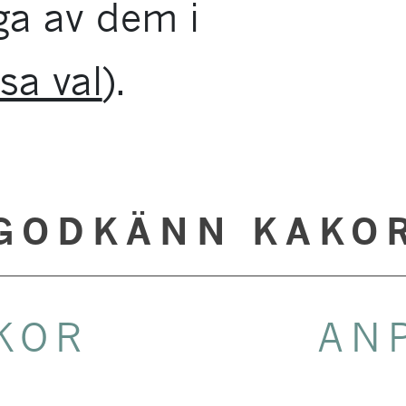
ga av dem i
sa val
).
GODKÄNN KAKO
KOR
AN