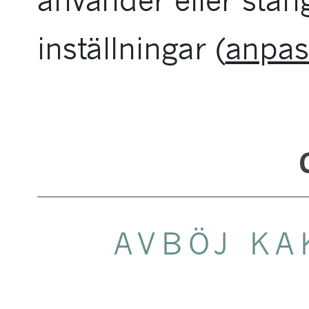
använder eller stän
inställningar (
anpas
AVBÖJ KA