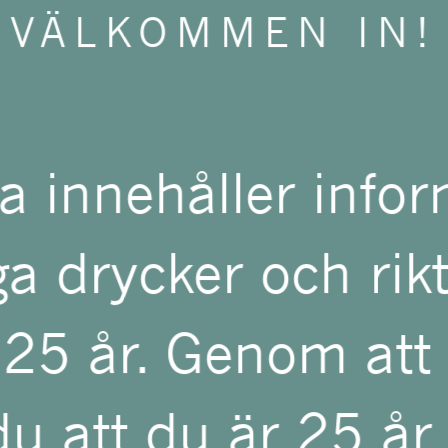
VÄLKOMMEN IN!
är baserat i Puligny
karaktäriserade av pe
a innehåller info
änsla. Hans 13 hektar
a drycker och rikta
des ursprungligen 
 25 år. Genom att
å 1940-talet som ha
u att du är 25 år 