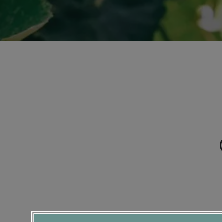
Tryck
på
Control-
F11
för