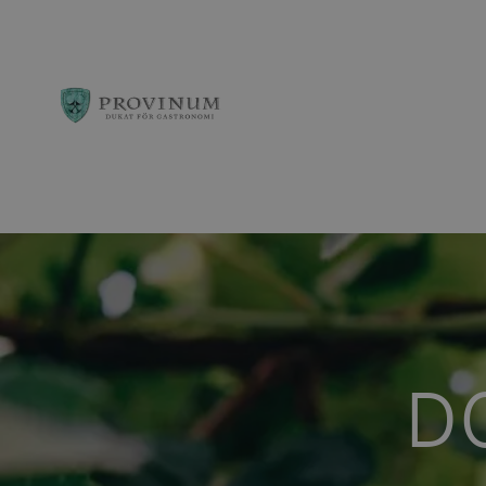
Observera:
Denna
webbplats
innehåller
ett
D
tillgänglighetssys