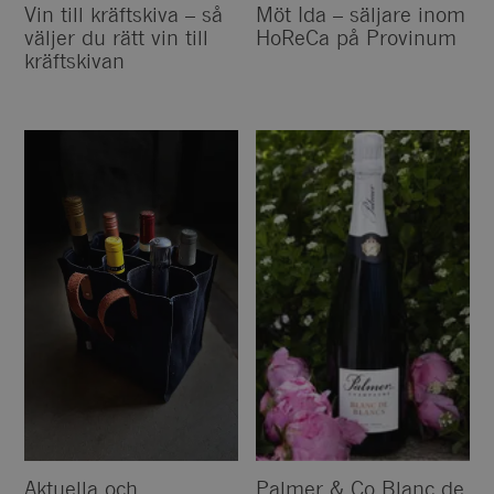
Vin till kräftskiva – så
Möt Ida – säljare inom
väljer du rätt vin till
HoReCa på Provinum
kräftskivan
Aktuella och
Palmer & Co Blanc de