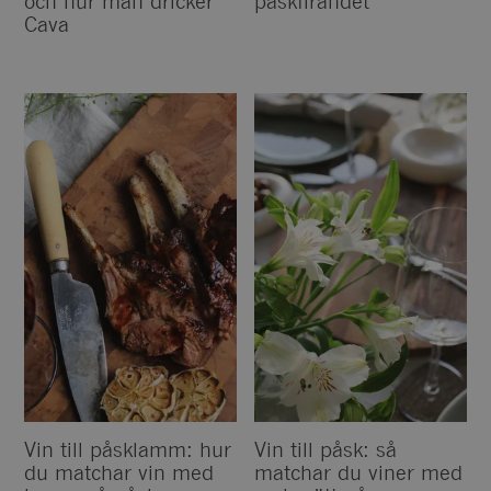
och hur man dricker
påskfirandet
Cava
Vin till påsklamm: hur
Vin till påsk: så
du matchar vin med
matchar du viner med