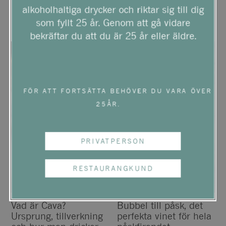
alkoholhaltiga drycker och riktar sig till dig
skillnaden?
som fyllt 25 år. Genom att gå vidare
bekräftar du att du är 25 år eller äldre.
FÖR ATT FORTSÄTTA BEHÖVER DU VARA ÖVER
25ÅR.
PRIVATPERSON
RESTAURANGKUND
Vad är Cava?
Bubbel till påsk, det
Ursprung, tillverkning
perfekta vinet för hela