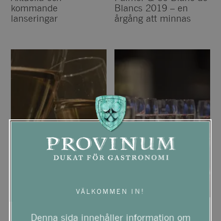
kommande
Blancs 2019 – en
lanseringar
årgång att minnas
VÄLKOMMEN IN!
Hur väljer man en bra
Cava, Prosecco eller
Denna sida innehåller information om
Cava?
Champagne: vad är