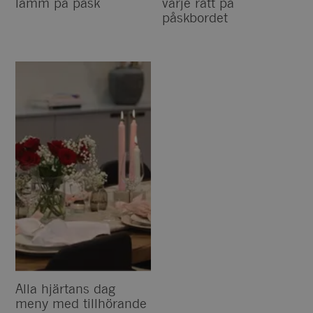
lamm på påsk
varje rätt på
påskbordet
Alla hjärtans dag
meny med tillhörande