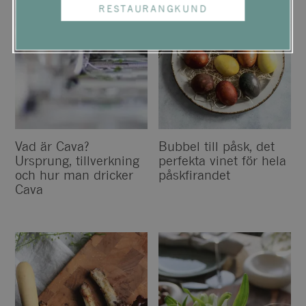
RESTAURANGKUND
Vad är Cava?
Bubbel till påsk, det
Ursprung, tillverkning
perfekta vinet för hela
och hur man dricker
påskfirandet
Cava