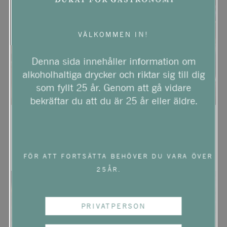
VÄLKOMMEN IN!
Denna sida innehåller information om
alkoholhaltiga drycker och riktar sig till dig
som fyllt 25 år. Genom att gå vidare
bekräftar du att du är 25 år eller äldre.
Hur väljer man en bra
Cava, Prosecco eller
Cava?
Champagne: vad är
skillnaden?
FÖR ATT FORTSÄTTA BEHÖVER DU VARA ÖVER
25ÅR.
PRIVATPERSON