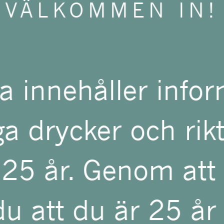
VÄLKOMMEN IN!
t av
a innehåller info
a drycker och rikta
LLAR
 25 år. Genom att
u att du är 25 år 