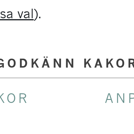
sa val
).
GODKÄNN KAKO
KOR
AN