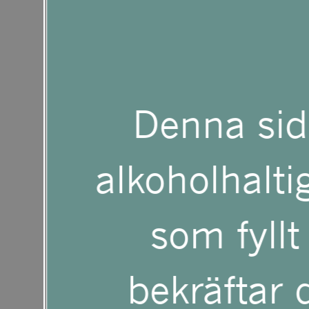
att
anpassa
Receptet skapa
Denna sid
webbplatsen
Matlagerskan
alkoholhaltig
till
VÅRRU
som fyllt
synskadade
bekräftar d
som