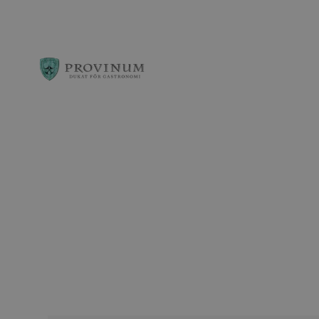
Observera:
Denna
webbplats
innehåller
ett
tillgänglighetssys