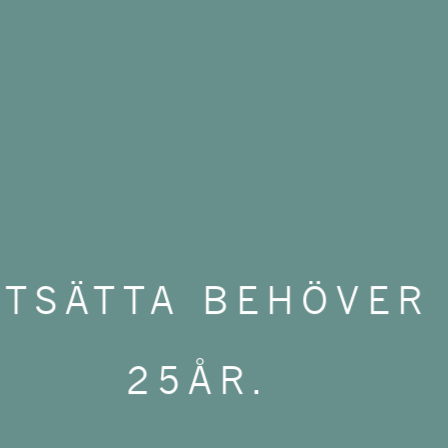
IG
ING-
RTSÄTTA BEHÖVER
25ÅR.