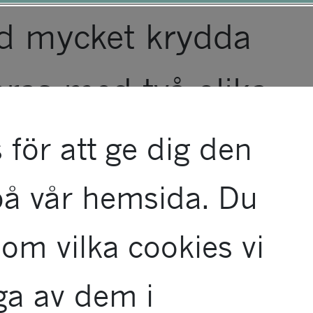
ny.
ed mycket krydda
ras med två olika
 krämighet och lite
 för att ge dig den
på vår hemsida. Du
om vilka cookies vi
ga av dem i