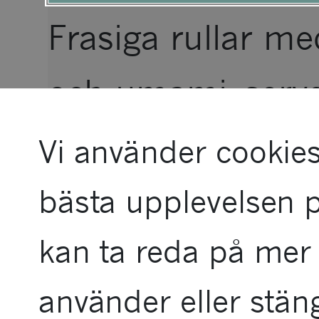
tillgänglighetsme
Frasiga rullar m
och umami, serve
såser som tillför
Vi använder cookies
syra.
bästa upplevelsen 
kan ta reda på mer 
använder eller stän