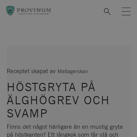
Observera:
Denna
webbplats
innehåller
ett
tillgänglighetssystem.
Receptet skapat av
Matlagerskan
HÖSTGRYTA PÅ
ÄLGHÖGREV OCH
SVAMP
Finns det något härligare än en mustig gryta
på höstkanten? Ett långkok som får stå och