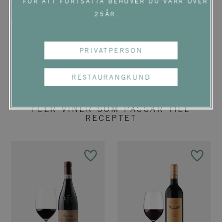
FÖR ATT FORTSÄTTA BEHÖVER DU VARA ÖVER
SKRIV UT RECEPT
25ÅR.
PRIVATPERSON
RESTAURANGKUND
FLER VINER SOM PASSAR TILL
RECEPTET