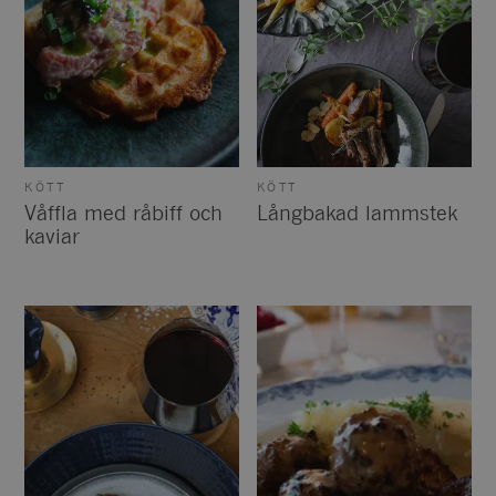
KÖTT
KÖTT
Våffla med råbiff och
Långbakad lammstek
kaviar