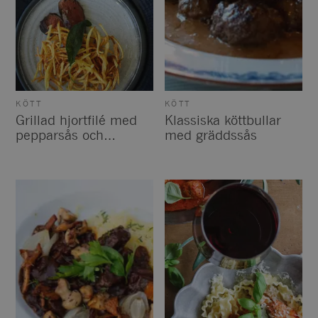
KÖTT
KÖTT
Grillad hjortfilé med
Klassiska köttbullar
pepparsås och
med gräddssås
friterade pepparstrån