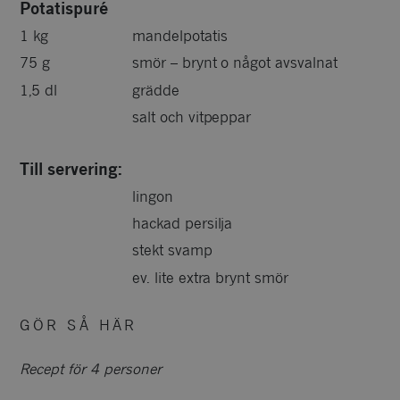
Potatispuré
1 kg
mandelpotatis
75 g
smör – brynt o något avsvalnat
1,5 dl
grädde
salt och vitpeppar
Till servering:
lingon
hackad persilja
stekt svamp
ev. lite extra brynt smör
GÖR SÅ HÄR
Recept för 4 personer