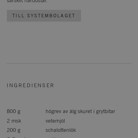
särskilt hårdostar.
TILL SYSTEMBOLAGET
INGREDIENSER
800 g
högrev av älg skuret i grytbitar
2 msk
vetemjöl
200 g
schalottenlök