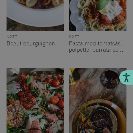
KÖTT
KÖTT
Boeuf bourguignon
Pasta med tomatsås,
polpette, burrata och
parmesan
Till