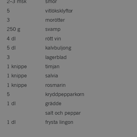
2–3 msk
smör
5
vitlöksklyftor
3
morötter
250 g
svamp
4 dl
rött vin
5 dl
kalvbuljong
3
lagerblad
1 knippe
timjan
1 knippe
salvia
1 knippe
rosmarin
5
kryddpepparkorn
1 dl
grädde
salt och peppar
1 dl
frysta lingon