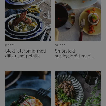
KÖTT
BUFFÉ
Stekt isterband med
Smörstekt
dillstuvad potatis
surdegsbröd med
vispad örtricotta,
lammköttbulle och
tomat