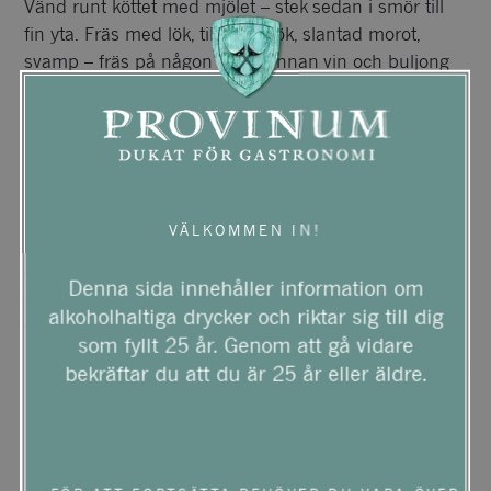
Vänd runt köttet med mjölet – stek sedan i smör till
fin yta. Fräs med lök, tillsätt vitlök, slantad morot,
svamp – fräs på någon minut innan vin och buljong
samt kryddor tillsätts. Låt puttra under lock tills köttet
lätt faller isär. Tillsätt grädde och lingon och låt koka
ihop ett par minuter på låg värme. Smaka av grytan
med salt och peppar.
Skala potatisen och skär ev. i mindre bitar. Koka i
VÄLKOMMEN IN!
lättsaltat vatten tills den är helt mjuk, häll av och låt
ånga av någon minut. Koka upp grädden, tillsätt
Denna sida innehåller information om
smöret (brynt) och vispa ner i potatisen till en fluffig
alkoholhaltiga drycker och riktar sig till dig
och len puré.
som fyllt 25 år. Genom att gå vidare
Servera gärna med lite extra stekt svamp, lingon samt
bekräftar du att du är 25 år eller äldre.
hackad persilja.
Smaklig måltid!